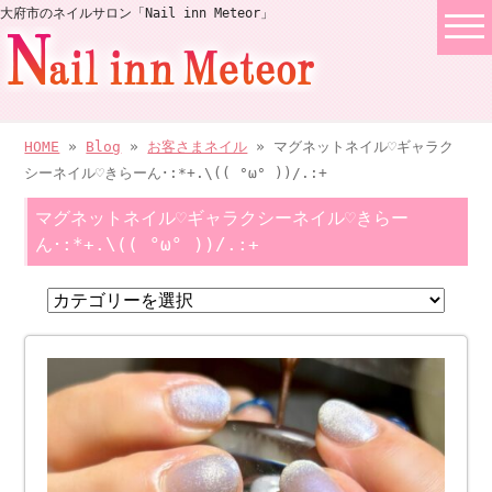
大府市のネイルサロン「Nail inn Meteor」
HOME
»
Blog
»
お客さまネイル
» マグネットネイル♡ギャラク
シーネイル♡きらーん･:*+.\(( °ω° ))/.:+
マグネットネイル♡ギャラクシーネイル♡きらー
ん･:*+.\(( °ω° ))/.:+